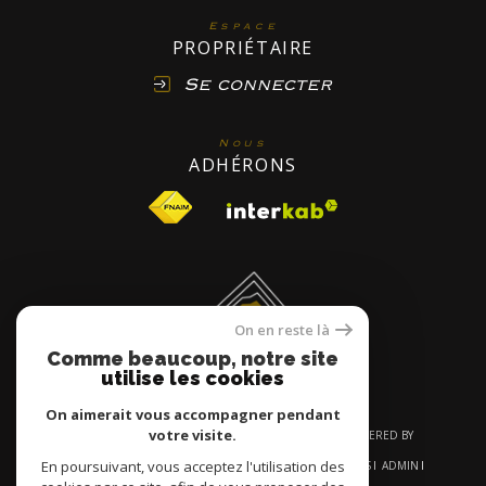
Espace
PROPRIÉTAIRE
Se connecter
Nous
ADHÉRONS
On en reste là
Comme beaucoup, notre site
utilise les cookies
On aimerait vous accompagner pendant
votre visite.
© 2026 | TOUS DROITS RÉSERVÉS | TRADUCTION POWERED BY
GOOGLE |
En poursuivant, vous acceptez l'utilisation des
NOS HONORAIRES
PLAN DU SITE
MENTIONS LÉGALES
ADMIN
NOS LIENS
POLITIQUE RGPD
COOKIES