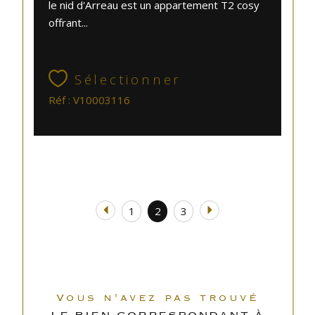
le nid d'Arreau est un appartement T2 cosy
offrant...
Sélectionner
Réf : V10003116
1
2
3
Vous n'avez pas trouvé
LE BIEN CORRESPONDANT À