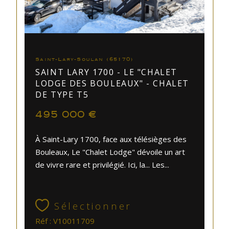
Saint-Lary-Soulan (65170)
SAINT LARY 1700 - LE "CHALET
LODGE DES BOULEAUX" - CHALET
DE TYPE T5
495 000 €
À Saint-Lary 1700, face aux télésièges des
Bouleaux, Le "Chalet Lodge" dévoile un art
de vivre rare et privilégié. Ici, la... Les...
Sélectionner
Réf : V10011709