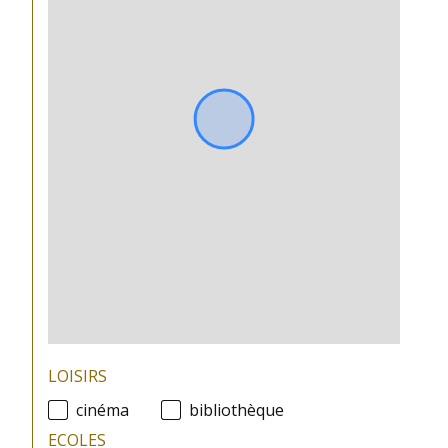
plan de sauvegarde
NON
statut
pas de procédure en
du
cours
syndic
LOISIRS
cinéma
bibliothèque
ECOLES