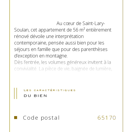
                                    Au cœur de Saint-Lary-
Soulan, cet appartement de 56 m² entièrement 
rénové dévoile une interprétation 
contemporaine, pensée aussi bien pour les 
séjours en famille que pour des parenthèses 
d’exception en montagne.

Dès l’entrée, les volumes généreux invitent à la 
convivialité. La pièce de vie, baignée de lumière, 
se distingue par l’harmonie de ses matières 
naturelles et de ses teintes apaisantes.

Le séjour, réchauffé par une cheminée en pierre 
Les caractéristiques
du Roumajou, devient un véritable lieu de 
DU BIEN
partage, ouvert sur un balcon offrant une vue 
dégagée et inspirante sur les sommets

La cuisine indépendante, entièrement équipée, 
Code postal
65170
conjugue avec justesse élégance et 
fonctionnalité, créant un espace idéal pour 