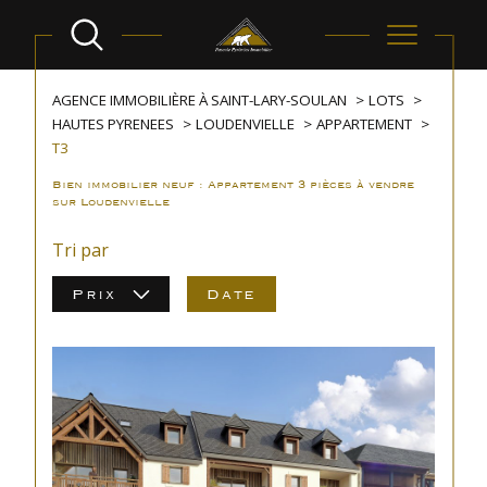
AGENCE IMMOBILIÈRE À SAINT-LARY-SOULAN
LOTS
HAUTES PYRENEES
LOUDENVIELLE
APPARTEMENT
T3
Bien immobilier neuf : Appartement 3 pièces à vendre
sur Loudenvielle
Tri par
Prix
Date