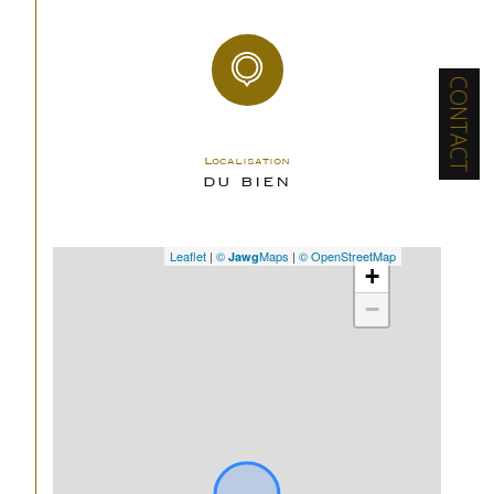
Saisissez cette opportunité unique d’acheter un 
T2 cabine neuf à Peyragudes avec balcon et vue 
panoramique sur les montagnes.
CONTACT
Localisation
DU BIEN
Leaflet
|
©
Maps
|
© OpenStreetMap
Jawg
+
−