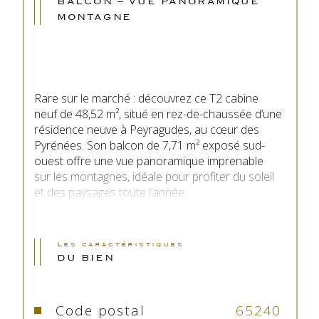
BALCON – VUE PANORAMIQUE
MONTAGNE
Rare sur le marché : découvrez ce T2 cabine 
neuf de 48,52 m², situé en rez-de-chaussée d’une 
résidence neuve à Peyragudes, au cœur des 
Pyrénées. Son balcon de 7,71 m² exposé sud-
ouest offre une vue panoramique imprenable 
sur les montagnes, idéale pour profiter du soleil 
et des paysages toute l’année.
Description du bien :
Les caractéristiques
DU BIEN
Surface : 48,52 m²
Pièces : 1 chambre + 1 coin nuit (cabine)
Code postal
65240