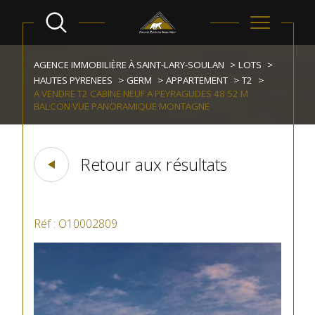
AGENCE IMMOBILIÈRE À SAINT-LARY-SOULAN
LOTS
HAUTES PYRENEES
GERM
APPARTEMENT
T2
A VENDRE T2 CABINE NEUF A PEYRAGUDES 48 52 M
BALCON VUE PANORAMIQUE MONTAGNE
Retour aux résultats
Réf : O10002809