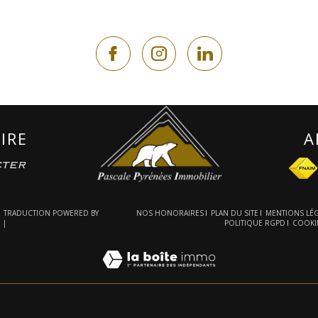
e
IRE
A
cter
 | TRADUCTION POWERED BY
NOS HONORAIRES
PLAN DU SITE
MENTIONS LÉ
 |
POLITIQUE RGPD
COOKI