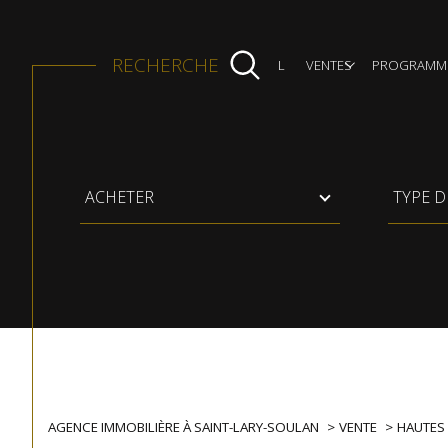
RECHERCHE
ACCUEIL
VENTES
PROGRAMME
Appartement
Maison
Type
Type
ACHETER
TYPE D
d'offre
de
bien
AGENCE IMMOBILIÈRE À SAINT-LARY-SOULAN
VENTE
HAUTES