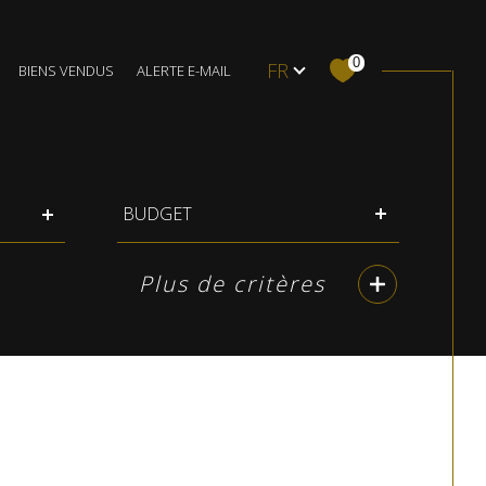
Langue
0
FR
BIENS VENDUS
ALERTE E-MAIL
Local commercial
Budget
BUDGET
Plus de critères