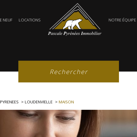
Terrains
 NEUF
LOCATIONS
NOTRE ÉQUIPE
Secteurs
E BIEN
SECTEURS
Référence
Rechercher
 PYRENEES
LOUDENVIELLE
MAISON