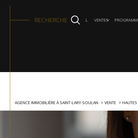
Appartement
Maison
RECHERCHE
ACCUEIL
VENTES
PROGRAMME
Type
Type
ACHETER
TYPE D
d'offre
de
bien
AGENCE IMMOBILIÈRE À SAINT-LARY-SOULAN
VENTE
HAUTES