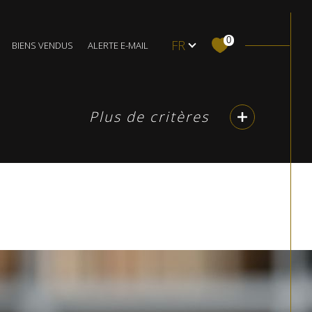
Local commercial
Langue
0
FR
BIENS VENDUS
ALERTE E-MAIL
Budget
BUDGET
Plus de critères