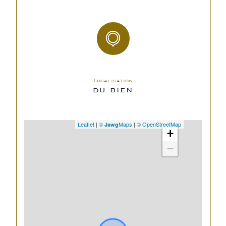
Copropriété
OUI
Lot n°
17
nombre de lots
68
Localisation
DU BIEN
Quote Part annuelle
750 €
des charges
Leaflet
|
©
Maps
|
© OpenStreetMap
Jawg
+
plan de sauvegarde
NON
−
statut
pas de procédure en
du
cours
syndic