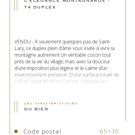
L'ÉLÉGANCE MONTAGNARDE -
T4 DUPLEX
VENDU - À seulement quelques pas de Saint-
Lary, ce duplex plein d’âme vous invite à vivre la 
montagne autrement Un véritable cocon tout 
près de la vie du village, mais avec la douceur 
d’une imposition plus légère et le calme d’un 
environnement préservé. D’une surface totale de 
100 m² (dont 80 m² loi Carrez), il déploie ses 
volumes généreux autour d’une belle pièce de vie 
où trône une cheminée. Le bois vieilli, les tons 
chaleureux et la cuisine entièrement aménagée 
Les caractéristiques
et ouverte sur le séjour composent une 
DU BIEN
atmosphère où l’on se sent immédiatement chez 
soi. À l’étage, trois chambres lumineuses invitent 
au repos après une journée au grand air, 
Code postal
65170
accompagnées d’une salle d’eau et d’une salle de 