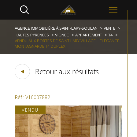
AGENCE IMMOBILIÈRE À SAINT-LARY-SOULAN
VENTE
HAUTES PYRENEES
VIGNEC
APPARTEMENT
T4
VENDU AUX PORTES DE SAINT LARY VILLAGE L ELEGANCE
MONTAGNARDE T4 DUPLEX
Retour aux résultats
Réf : V10007882
VENDU