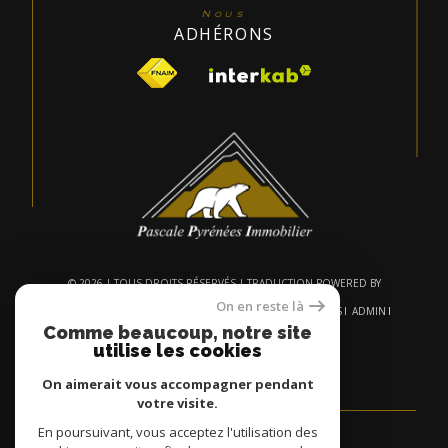
Nous
ADHÉRONS
© 2026 | TOUS DROITS RÉSERVÉS | TRADUCTION POWERED BY
GOOGLE |
On en reste là
NOS HONORAIRES
PLAN DU SITE
MENTIONS LÉGALES
ADMIN
NOS LIENS
POLITIQUE RGPD
COOKIES
Comme beaucoup, notre site
utilise les cookies
On aimerait vous accompagner pendant
votre visite.
En poursuivant, vous acceptez l'utilisation des