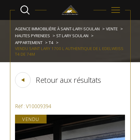
AGENCE IMMOBILIÈRE À SAINT-LARY-SOULAN
VENTE
HAUTES PYRENEES
ST LARY SOULAN
APPARTEMENT
T4
VENDU SAINT LARY 1700 L AUTHENTIQUE DE L EDELWEISS
T4 DE 74M
Retour aux résultats
Réf : V10009394
VENDU