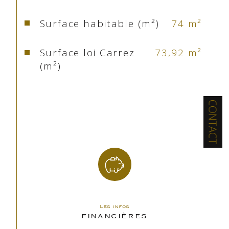
et de deux chambres confortables.
Surface habitable (m²)
74 m²
À l’étage supérieur, vous serez séduit par un 
vaste séjour lumineux, sublimé par une grande 
Surface loi Carrez
73,92 m²
baie vitrée orientée plein sud, offrant une vue 
(m²)
dégagée sur les sommets.
La cheminée, le sol en ardoise et les volumes 
Nombre de chambre(s)
3
généreux confèrent au lieu une atmosphère 
CONTACT
chaleureuse, typique des chalets d’altitude.
Nombre de pièces
4
La cuisine, récemment réaménagée, s’intègre 
harmonieusement à l’espace. Un coin dortoir 
Etage
3
complète ce niveau, bénéficiant lui aussi d’une 
vue panoramique sur les montagnes.
Nombre de niveaux
2
Un balcon ensoleillé ainsi qu’une cave en sous-
sol viennent parfaire l’ensemble.
Les infos
Ascenseur
NON
FINANCIÈRES
Que vous souhaitiez rejoindre les pistes, 