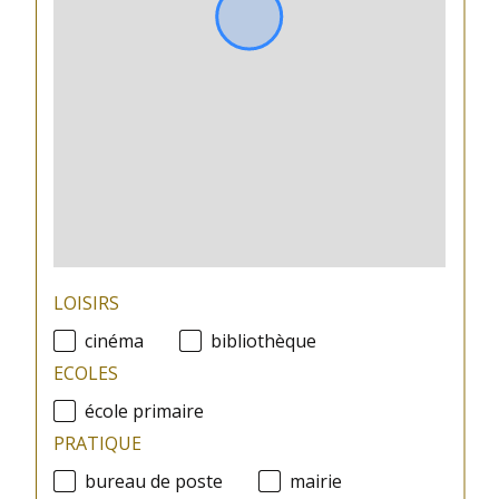
plan de sauvegarde
NON
statut
pas de procédure en
du
cours
syndic
LOISIRS
cinéma
bibliothèque
ECOLES
école primaire
PRATIQUE
bureau de poste
mairie