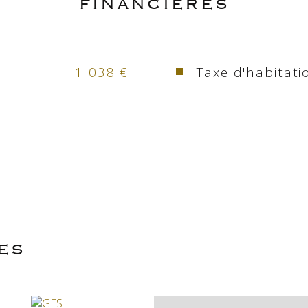
FINANCIÈRES
 Immobilier - R.C.S Tarbes B 
000 007 744
Cuisine
posé sont disponibles sur le 
Type de cuis
1 038 €
Taxe d'habitati
Mode de cha
Type de cha
Format de c
Balcon
ES
Exposition
Année de co