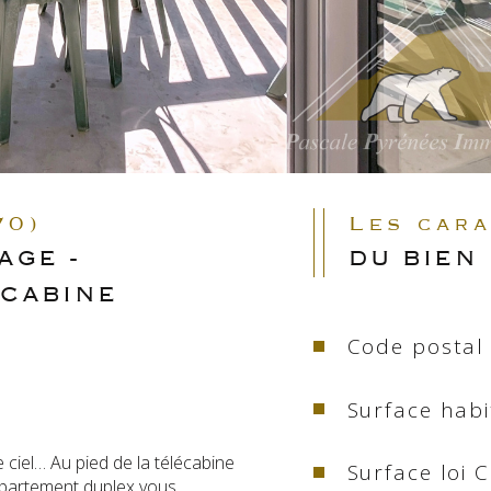
70)
Les car
AGE -
DU BIEN
 CABINE
Code postal
Surface habi
 ciel… Au pied de la télécabine 
Surface loi 
appartement duplex vous 