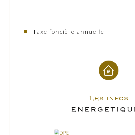
tout renseignement contacter l'agence Pascale Pyrénées
479 731 416 - Carte professionnelle N°CPI 6501 2016 
Les informations sur les risques auxquels ce bien est ex
site 
Géorisques
Taxe foncière annuelle
Les infos
ENERGETIQU