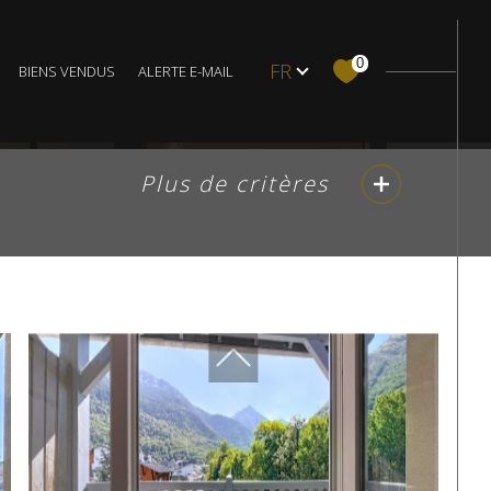
Local commercial
Langue
0
FR
RY VILLAGE L HORIZON CENTRAL T3 CABINE DUPLEX
BIENS VENDUS
ALERTE E-MAIL
Budget
BUDGET
Plus de critères