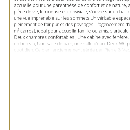
accueille pour une parenthèse de confort et de nature,
pièce de vie, lumineuse et conviviale, s’ouvre sur un bal
une vue imprenable sur les sommets Un véritable espace
pleinement de l’air pur et des paysages. L’agencement d'
m² carrez), idéal pour accueillir famille ou amis, s'articul
Deux chambres confortables , Une cabine avec fenêtre, p
un bureau, Une salle de bain, une salle d’eau, Deux WC p
quotidien. Ce bien, anciennement gérée par Pierre & Vac
pratiques et appréciés : Piscine extérieure pour les beaux
disposition des résidents En résumé, ce bien coup de cœu
différence : - Un emplacement privilégié au cœur de Saint
aux pistes et aux thermes, - Une exposition sud-ouest app
Trois espaces nuit pour accueillir famille et invités, - Et
dégagée sur les montagnes à couper le souffle. Que vou
pied-à-terre à la montagne, d’un investissement locatif 
conviviale, cet appartement coche toutes les cases. ?? Att
possibles qu’à partir du 5 octobre 2025. En attendant, un
vous permettre de le découvrir dès maintenant. Ce bien 
formant 88 lots en nature d'appartement. Le montant des
par an Il est vendu Frais d'agence inclus (17000 € TTC à 