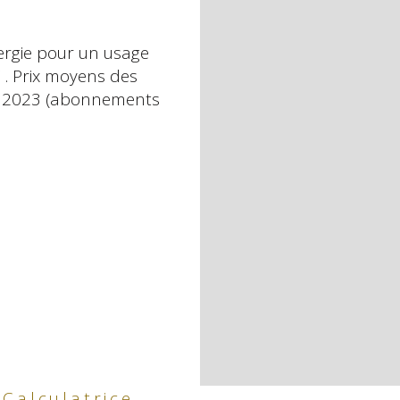
Copropriété
rgie pour un usage
 . Prix moyens des
Lot n°
et 2023 (abonnements
nombre de l
plan de sau
statut du sy
Calculatrice