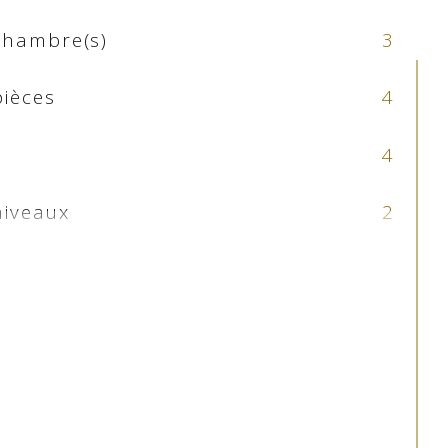
chambre(s)
3
ièces
4
4
iveaux
2
OUI
Montagne, imprenable
de bains
1
d'eau
1