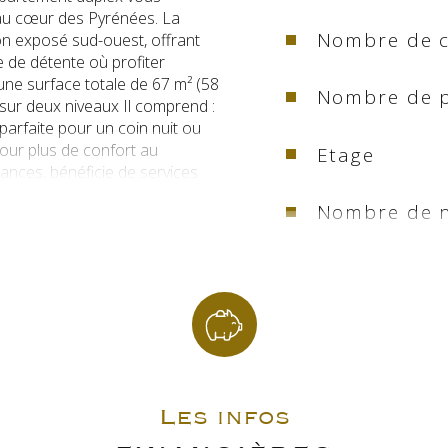
 au cœur des Pyrénées. La 
Nombre de 
con exposé sud-ouest, offrant 
 de détente où profiter 
une surface totale de 67 m² (58 
Nombre de p
e sur deux niveaux Il comprend : 
arfaite pour un coin nuit ou 
our plus de confort au 
Etage
ances, bénéficie de services 
 jours,et Laverie privée à 
Nombre de n
r offre des atouts qui font la 
-Lary Village, - Un accès rapide 
ortant une belle luminosité, - 
Ascenseur
 pour couronner le tout Une vue 
s soyez à la recherche d’un 
Vue
ou d’une résidence secondaire 
ention : les visites ne seront 
Nb de salle 
e vidéo est disponible pour 
est situé dans une copropriété 
 charges s’élèvent à environ € 
Les infos
Nb de salle 
la charge de l'acquéreur) Pour 