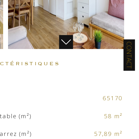
CONTACT
actéristiques
65170
table (m²)
58 m²
Carrez (m²)
57,89 m²