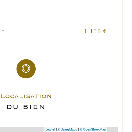
Kitchenette
ine
Equipée
on
1 138 €
uffage
Electrique
uffage
Convecteur
hauffage
Collectif
OUI
Localisation
DU BIEN
Sud-Ouest
nstruction
2000
Leaflet
|
©
Maps
|
© OpenStreetMap
Jawg