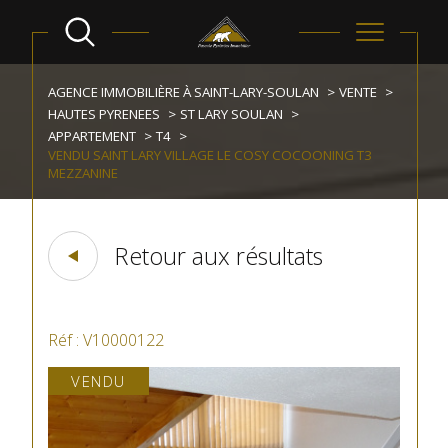
AGENCE IMMOBILIÈRE À SAINT-LARY-SOULAN
VENTE
HAUTES PYRENEES
ST LARY SOULAN
APPARTEMENT
T4
VENDU SAINT LARY VILLAGE LE COSY COCOONING T3
MEZZANINE
Retour aux résultats
Réf : V10000122
VENDU