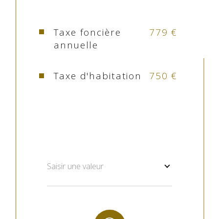
nature d’appartement. Le montant des charges 
Vue
MONTAGNE
s’élève à environ 900 € par an Les Honoraires 
d'agence sont inclus (11000 € à la charge de 
Taxe foncière
779 €
Nb de salle d'eau
1
l’acquéreur )
annuelle
Pour tout renseignement contacter l'agence 
Cuisine
Kitchenette
Pascale Pyrénées ImmobilierR.C.S Tarbes B 479 
Taxe d'habitation
750 €
731 416 - Carte professionnelle N°CPI 6501 
Type de cuisine
Equipée
2016 000 007 744
Mode de chauffage
Electrique
Type de
Convecteur
chauffage
Saisir une valeur
Format de
Individuel
chauffage