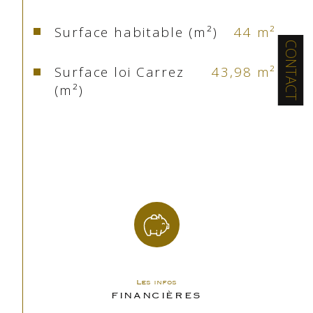
cabine, idéal pour l'intimité de vos petits bouts, et 
une salle d’eau complètement repensée
Surface habitable (m²)
44 m²
CONTACT
A l’étage, la mezzanine qui surplombe le séjour 
Surface loi Carrez
43,98 m²
vous invite à découvrir un autre coin salon 
(m²)
éclairé par un vélux pouvant faire office de 
chambre, ainsi qu’une chambre spacieuse.
Nombre de chambre(s)
2
Ici tout a été astucieusement pensé pour 
profiter de la montagne en toute sérénité .
Nombre de pièces
4
D'une surface totale de 50 m² (44.98 m² Carrez) 
cet appartement (vendu meublé) vous offre une 
Etage
2
déco "sympa ", une belle vue, une place de 
stationnement,
Nombre de niveaux
2
Alors !!! Qu’attendez-vous pour venir découvrir ce 
bien d'exception en avant première !!!
Les infos
Ascenseur
NON
FINANCIÈRES
Il situé dans une copropriété formant 21 lots en 