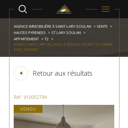
AGENCE IMMOBILIÈRE À SAINT-LARY-SOULAN
VENTE
HAUTES PYRENEES
ST LARY SOULAN
APPARTEMENT
T2
VENDU SAINT LARY VILLAGE LE REFUGE SECRET T2 CABINE
AVEC JARDINET
Retour aux résultats
Réf : V10002794
VENDU