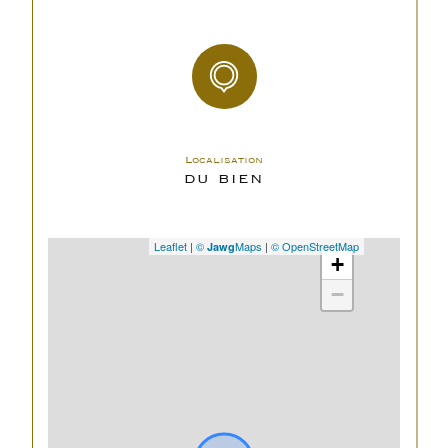
des charges
plan de sauvegarde
NON
statut
pas de procédure en
du
cours
Localisation
syndic
DU BIEN
Leaflet
|
©
Maps
|
© OpenStreetMap
Jawg
+
−