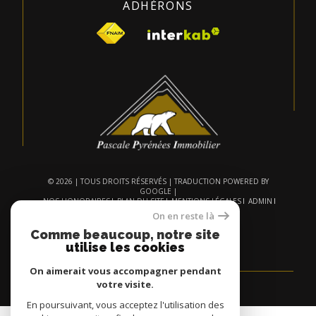
ADHÉRONS
© 2026 | TOUS DROITS RÉSERVÉS | TRADUCTION POWERED BY
GOOGLE |
NOS HONORAIRES
PLAN DU SITE
MENTIONS LÉGALES
ADMIN
NOS LIENS
POLITIQUE RGPD
COOKIES
On en reste là
Comme beaucoup, notre site
utilise les cookies
On aimerait vous accompagner pendant
votre visite.
En poursuivant, vous acceptez l'utilisation des