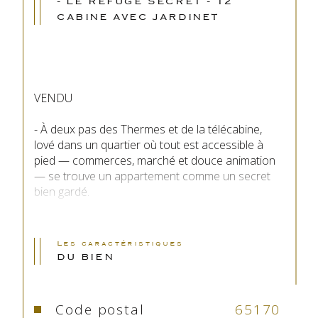
- LE REFUGE SECRET - T2
CABINE AVEC JARDINET
VENDU
- À deux pas des Thermes et de la télécabine, 
lové dans un quartier où tout est accessible à 
pied — commerces, marché et douce animation 
— se trouve un appartement comme un secret 
bien gardé.
Fonctionnel et en parfait état, il s’ouvre d’abord 
séjour, baigné de lumière et tourné vers le sud, 
Les caractéristiques
qui dessert une chambre confortable, dotée d’un 
DU BIEN
lit en 140 et une cabine astucieuse, aménagée 
avec deux lits superposés, telle une petite alcôve 
propice aux rêves. ,
Code postal
65170