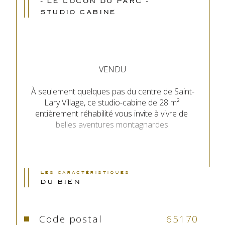
- LE COCON DU PARC -
STUDIO CABINE
VENDU
À seulement quelques pas du centre de Saint-
Lary Village, ce studio-cabine de 28 m² 
entièrement réhabilité vous invite à vivre de 
belles aventures montagnardes.
Laissez-vous séduire par son ambiance 
chaleureuse et contemporaine. Les tons 
modernes, la verrière séparant le coin cabine de 
Les caractéristiques
la pièce de vie, et la luminosité qui y pénètre 
DU BIEN
créent une atmosphère agréable.
La salle de bain a également été repensée pour 
Code postal
65170
votre confort, 