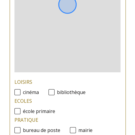
Quote Part annuelle
780 €
des charges
plan de sauvegarde
NON
statut
pas de procédure en
du
cours
syndic
LOISIRS
cinéma
bibliothèque
ECOLES
école primaire
PRATIQUE
bureau de poste
mairie