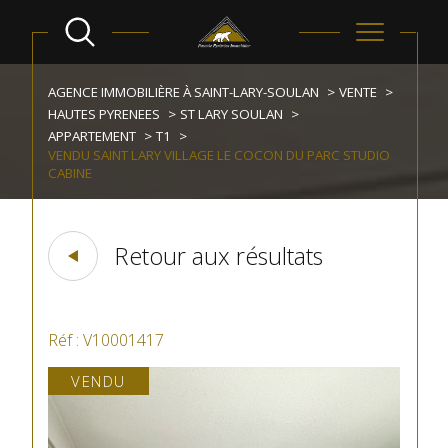
AGENCE IMMOBILIÈRE À SAINT-LARY-SOULAN
VENTE
HAUTES PYRENEES
ST LARY SOULAN
APPARTEMENT
T1
VENDU SAINT LARY VILLAGE LE COCON DU PARC STUDIO
CABINE
Retour aux résultats
Réf : V10001417
VENDU