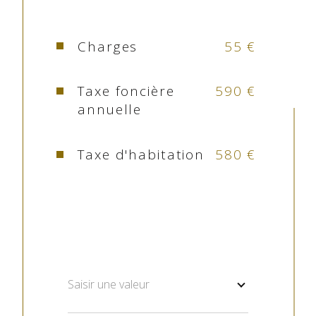
479 731 416 - Carte professionnelle N°CPI 6501 
2016 000 007 744
Cuisine
Kitchenette
Charges
55 €
Les informations sur les risques auxquels ce 
Type de cuisine
Equipée
bien est exposé sont disponibles sur le site 
Géorisques
Taxe foncière
590 €
Mode de
Electrique,
annuelle
chauffage
Electrique
Taxe d'habitation
580 €
Type de
Convecteur,
chauffage
Convecteur
Format
Individuel,
de
Individuel
chauffage
Saisir une valeur
Balcon
OUI