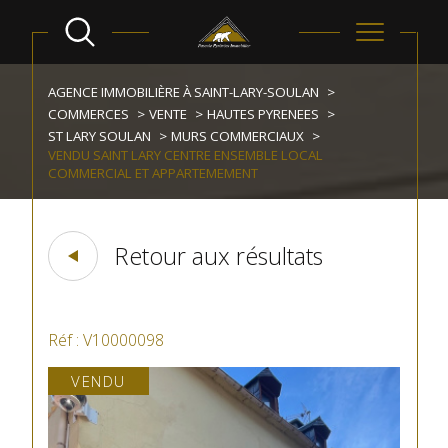
AGENCE IMMOBILIÈRE À SAINT-LARY-SOULAN
COMMERCES
VENTE
HAUTES PYRENEES
ST LARY SOULAN
MURS COMMERCIAUX
VENDU SAINT LARY CENTRE ENSEMBLE LOCAL
COMMERCIAL ET APPARTEMEMENT
Retour aux résultats
Réf : V10000098
VENDU