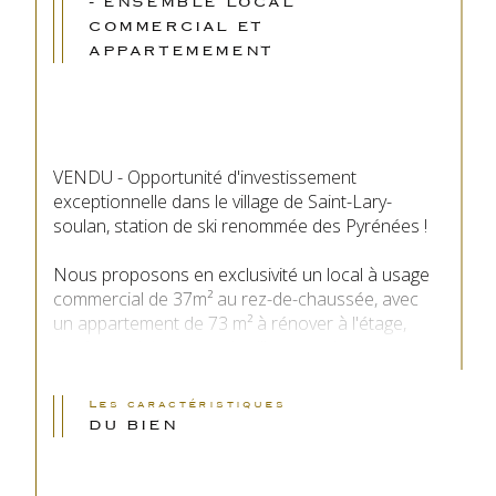
- ENSEMBLE LOCAL
COMMERCIAL ET
APPARTEMEMENT
VENDU - Opportunité d'investissement 
exceptionnelle dans le village de Saint-Lary-
soulan, station de ski renommée des Pyrénées !
Nous proposons en exclusivité un local à usage 
commercial de 37m² au rez-de-chaussée, avec 
un appartement de 73 m² à rénover à l'étage, 
situés en plein centre du village, sur la rue 
principale.
Les caractéristiques
**Emplacement central :** Niché sur la rue 
DU BIEN
principale de Saint-Lary village, cet ensemble 
offre une visibilité maximale pour le commerce et 
un accès facile à toutes les commodités. Profitez 