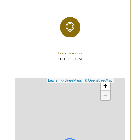
Localisation
DU BIEN
Leaflet
|
©
Maps
|
© OpenStreetMap
Jawg
+
−